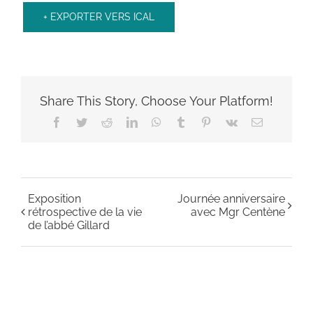
+ EXPORTER VERS ICAL
Share This Story, Choose Your Platform!
Facebook
Twitter
Reddit
LinkedIn
WhatsApp
Tumblr
Pinterest
Vk
Email
Exposition
Journée anniversaire
rétrospective de la vie
avec Mgr Centène
de l’abbé Gillard