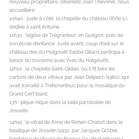
nouveau propriétaire, l’ébéniste Jean Thévenin, nous
accueillera.
10h40 : juste à côté, la chapelle du château (XVIe s.),
dédiée à saint Antoine.
11h30 : l’église de Trégranteur, en Guégon, près de
son école d’enfance. Juste avant, coup d’œil sur le
château des du Halgouët (l’abbé Gillard participa à
l’essor du tourisme avec Yves du Halgouët).
12h10 : la chapelle Saint-Gildas, où il fit faire les
cartons de deux vitraux par Jean Delpech (1960), qui
avait travaillé à Tréhorenteuc pour la mosaïque du
Grand Cerf blanc.
13h : pique-nique dans la salle paroissiale de
Josselin.
14h15 : le vitrail de Anne de Rohan-Chabot dans la
basilique de Josselin (1932, par Jacques Grüber,
fondateur de l’Ecole de Nancy). Ce vitrail influença